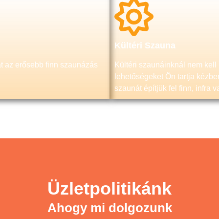
Kültéri Szauna
t az erősebb finn szaunázás
Kültéri szaunáinknál nem kell
lehetőségeket Ön tartja kézbe
szaunát építjük fel finn, infra
Üzletpolitikánk
Ahogy mi dolgozunk