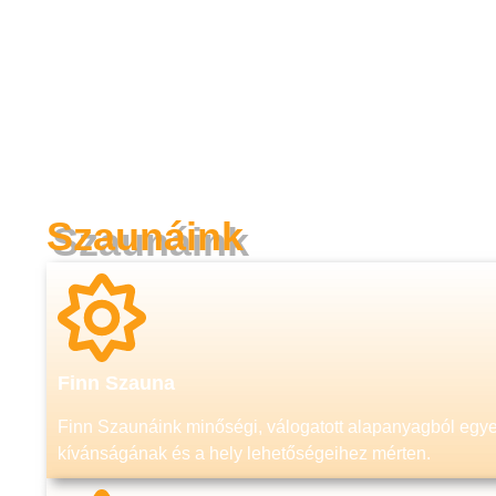
Szaunáink
Finn Szauna
Finn Szaunáink minőségi, válogatott alapanyagból egy
kívánságának és a hely lehetőségeihez mérten.