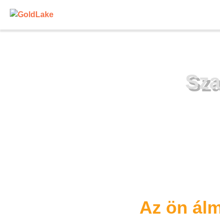
Sza
Az ön ál