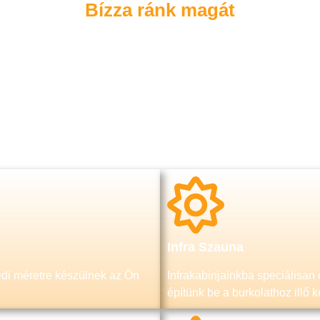
Bízza ránk magát
Infra Szauna
edi méretre készülnek az Ön
Infrakabinjainkba speciálisan e
építünk be a burkolathoz illő 