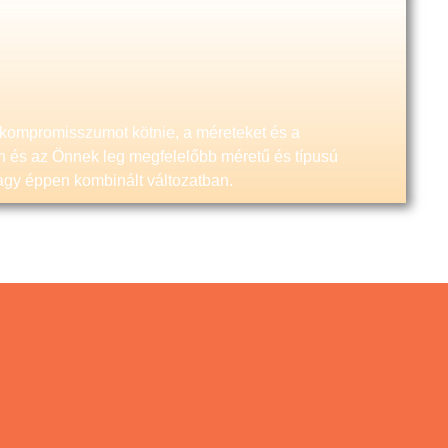
 kompromisszumot kötnie, a méreteket és a
n és az Önnek leg megfelelőbb méretű és típusú
 vagy éppen kombinált változatban.