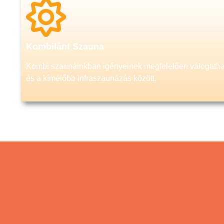
Kombilánt Szauna
Kombi szaunáinkban igényeinek megfelelően válogatha
és a kímélőbb infraszaunázás között.